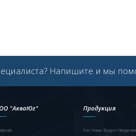
пециалиста? Напишите и мы пом
ОО "АкваЮг"
Продукция
авная
Системы Водоотведени