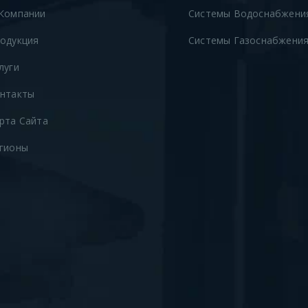
Компании
Системы Водоснабжени
одукция
Системы Газоснабжени
луги
нтакты
рта Сайта
гионы